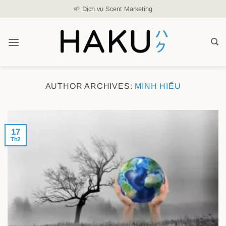
Skip
🌱 Dịch vụ Scent Marketing
to
content
AUTHOR ARCHIVES:
MINH HIẾU
17
Th2