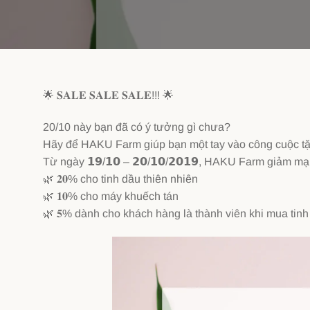
🌟
𝐒𝐀𝐋𝐄 𝐒𝐀𝐋𝐄 𝐒𝐀𝐋𝐄!!!
🌟
20/10 này bạn đã có ý tưởng gì chưa?
Hãy để HAKU Farm giúp bạn một tay vào công cuộc 
Từ ngày 𝟭𝟵/𝟭𝟬 – 𝟮𝟬/𝟭𝟬/𝟮𝟬𝟭𝟵, HAKU Farm giảm 
🌿
𝟐𝟎% cho tinh dầu thiên nhiên
🌿
𝟏𝟎% cho máy khuếch tán
🌿
𝟓% dành cho khách hàng là thành viên khi mua tin