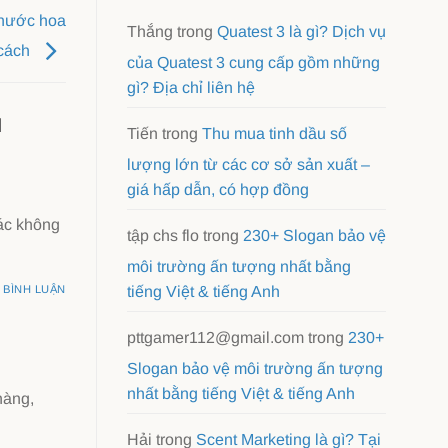
 nước hoa
Thắng
trong
Quatest 3 là gì? Dịch vụ
cách
của Quatest 3 cung cấp gồm những
gì? Địa chỉ liên hệ
N
Tiến
trong
Thu mua tinh dầu số
lượng lớn từ các cơ sở sản xuất –
giá hấp dẫn, có hợp đồng
ác không
tập chs flo
trong
230+ Slogan bảo vệ
môi trường ấn tượng nhất bằng
tiếng Việt & tiếng Anh
BÌNH LUẬN
pttgamer112@gmail.com
trong
230+
Slogan bảo vệ môi trường ấn tượng
nhất bằng tiếng Việt & tiếng Anh
hàng,
Hải
trong
Scent Marketing là gì? Tại