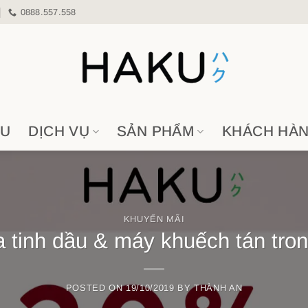
0888.557.558
ỆU
DỊCH VỤ
SẢN PHẨM
KHÁCH HÀ
KHUYẾN MÃI
tinh dầu & máy khuếch tán tro
POSTED ON
19/10/2019
BY
THÀNH AN