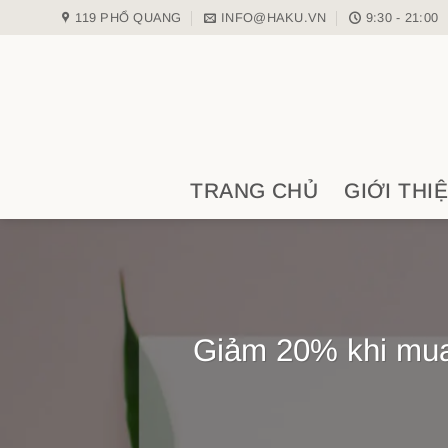
Skip
119 PHỔ QUANG
INFO@HAKU.VN
9:30 - 21:00
to
content
TRANG CHỦ
GIỚI THI
Giảm 20% khi mua 