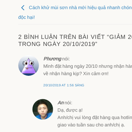
Cách khử mùi sơn nhà mới hiệu quả nhanh chón
độc hại!
2 BÌNH LUẬN TRÊN BÀI VIẾT “
GIẢM 2
TRONG NGÀY 20/10/2019
”
Phương
nói:
Mình đặt hàng ngày 20/10 nhưng nhận hàn
về nhận hàng kịp? Xin cảm ơn!
20/10/2019 AT 1:56 SÁNG
An
nói:
Dạ, được ạ!
Anh/chị vui lòng đặt hàng qua hotl
giao vào tuần sau cho anh/chị ạ.