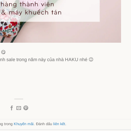
h
😋
ình sale trong năm này của nhà HAKU nhé
😉
ng trong
Khuyến mãi
. Đánh dấu
liên kết
.