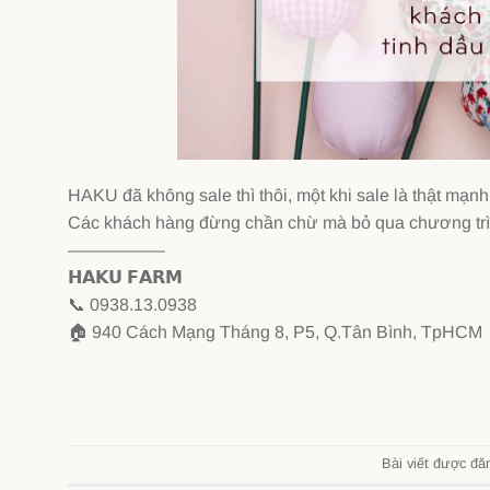
HAKU đã không sale thì thôi, một khi sale là thật mạn
Các khách hàng đừng chần chừ mà bỏ qua chương tr
—————–
𝗛𝗔𝗞𝗨 𝗙𝗔𝗥𝗠
📞
0938.13.0938
🏠
940 Cách Mạng Tháng 8, P5, Q.Tân Bình, TpHCM
Bài viết được đă