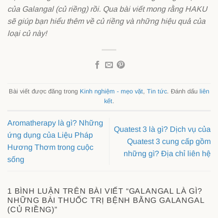
của Galangal (củ riềng) rồi. Qua bài viết mong rằng HAKU
sẽ giúp bạn hiểu thêm về củ riềng và những hiệu quả của
loại củ này!
Bài viết được đăng trong
Kinh nghiệm - mẹo vặt
,
Tin tức
. Đánh dấu
liên
kết
.
Aromatherapy là gì? Những
Quatest 3 là gì? Dịch vụ của
ứng dụng của Liệu Pháp
Quatest 3 cung cấp gồm
Hương Thơm trong cuộc
những gì? Địa chỉ liên hệ
sống
1 BÌNH LUẬN TRÊN BÀI VIẾT “
GALANGAL LÀ GÌ?
NHỮNG BÀI THUỐC TRỊ BỆNH BẰNG GALANGAL
(CỦ RIỀNG)
”