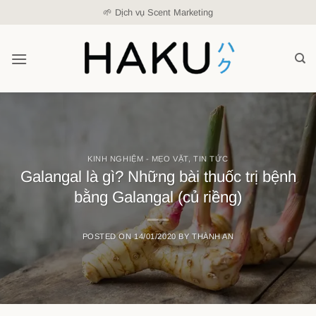
Skip
🌱 Dịch vụ Scent Marketing
to
content
KINH NGHIỆM - MẸO VẶT
,
TIN TỨC
Galangal là gì? Những bài thuốc trị bệnh
bằng Galangal (củ riềng)
POSTED ON
14/01/2020
BY
THÀNH AN