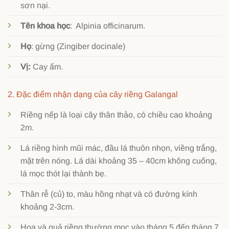
sơn nại.
Tên khoa học
: Alpinia officinarum.
Họ
: gừng (Zingiber docinale)
Vị:
Cay ấm.
2. Đặc điểm nhận dạng của cây riềng Galangal
Riềng nếp là loại cây thân thảo, có chiều cao khoảng
2m.
Lá riềng hình mũi mác, đầu lá thuôn nhọn, viềng trắng,
mặt trên nóng. Lá dài khoảng 35 – 40cm không cuống,
lá mọc thót lại thành bẹ.
Thân rễ (củ) to, màu hồng nhạt và có đường kính
khoảng 2-3cm.
Hoa và quả riềng thường mọc vào tháng 5 đến tháng 7.