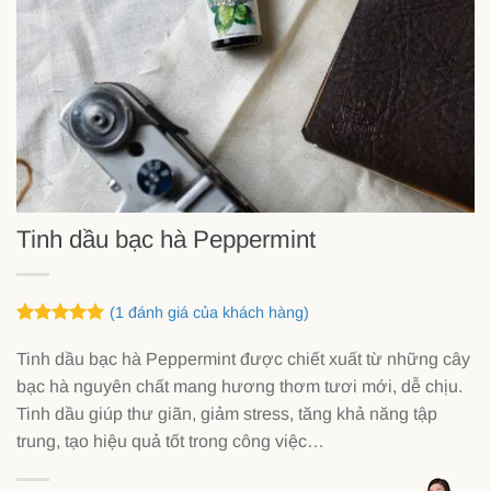
Tinh dầu bạc hà Peppermint
(
1
đánh giá của khách hàng)
5
1
trên 5
dựa trên
Tinh dầu bạc hà Peppermint được chiết xuất từ những cây
đánh giá
bạc hà nguyên chất mang hương thơm tươi mới, dễ chịu.
Tinh dầu giúp thư giãn, giảm stress, tăng khả năng tập
trung, tạo hiệu quả tốt trong công việc…