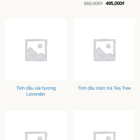
Được xếp
Giá
Giá
650,000
₫
495,000
₫
hạng
5
gốc
5
hiện
là:
tại
sao
650,000₫.
là:
495,000
Tinh dầu oải hương
Tinh dầu tràm trà Tea Tree
Lavender